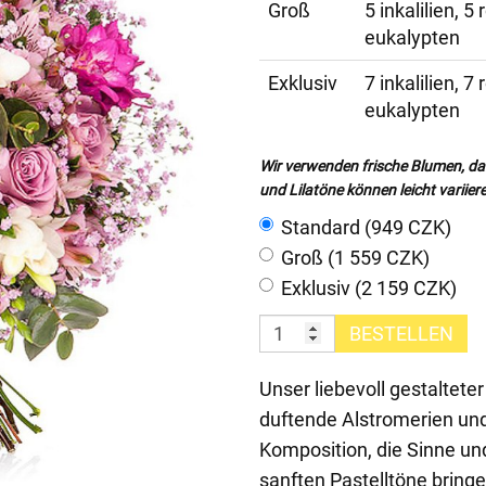
Groß
5 inkalilien, 5
eukalypten
Exklusiv
7 inkalilien, 7
eukalypten
Wir verwenden frische Blumen, da
und Lilatöne können leicht variier
Standard (949 CZK)
Groß (1 559 CZK)
Exklusiv (2 159 CZK)
BESTELLEN
Unser liebevoll gestaltete
duftende Alstromerien un
Komposition, die Sinne u
sanften Pastelltöne bringe