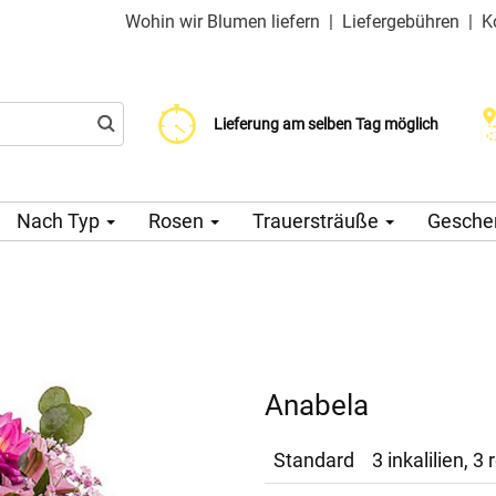
Wohin wir Blumen liefern
|
Liefergebühren
|
K
Liefergebühr ab 99 CZK
Wählen Sie Ihr Lieferdatum
Lieferung am selben Tag möglich
Nach Typ
Rosen
Trauersträuße
Gesche
Anabela
Standard
3 inkalilien, 3