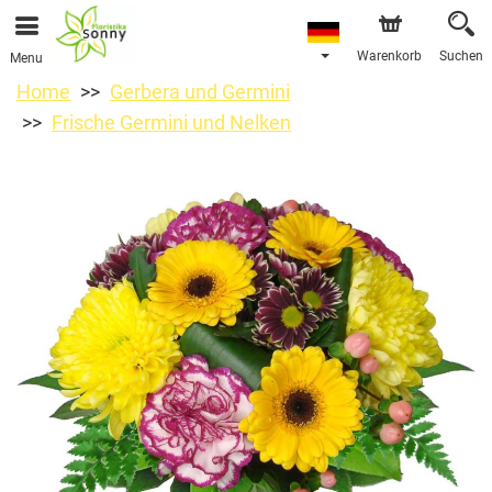
Warenkorb
Suchen
Menu
Home
Gerbera und Germini
Frische Germini und Nelken