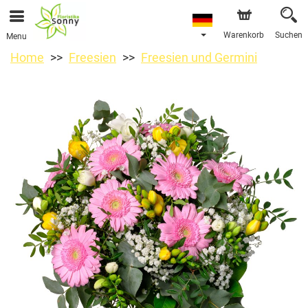
Warenkorb
Suchen
Menu
Home
Freesien
Freesien und Germini