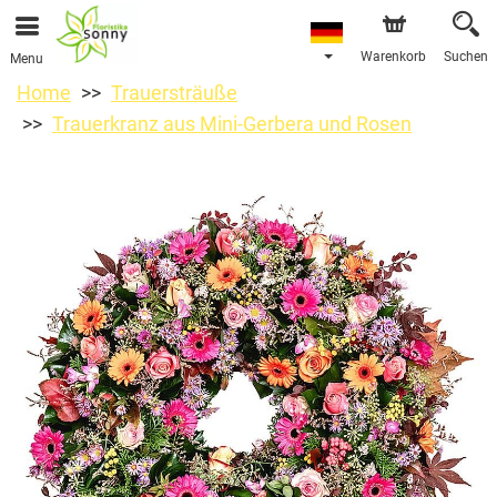
Warenkorb
Suchen
Menu
Home
Trauersträuße
Trauerkranz aus Mini-Gerbera und Rosen