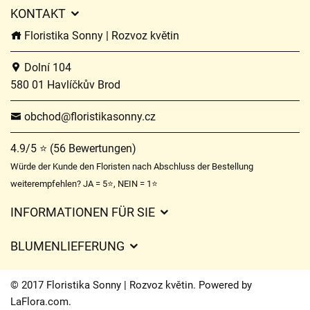
KONTAKT
Floristika Sonny | Rozvoz květin
Dolní 104
580 01 Havlíčkův Brod
obchod@floristikasonny.cz
4.9/5 ⭐ (56 Bewertungen)
Würde der Kunde den Floristen nach Abschluss der Bestellung
weiterempfehlen? JA = 5⭐, NEIN = 1⭐
INFORMATIONEN FÜR SIE
Geschäftsbedingungen
BLUMENLIEFERUNG
Datenschutz
Liefergebühren
Lieferzeiten für Blumen – Übersicht der Möglichkeiten
© 2017 Floristika Sonny | Rozvoz květin. Powered by
Wohin wir Blumen liefern
LaFlora.com
.