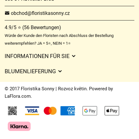
obchod@floristikasonny.cz
4.9/5 ⭐ (56 Bewertungen)
Würde der Kunde den Floristen nach Abschluss der Bestellung
weiterempfehlen? JA = 5⭐, NEIN = 1⭐
INFORMATIONEN FÜR SIE
Geschäftsbedingungen
BLUMENLIEFERUNG
Datenschutz
Liefergebühren
Lieferzeiten für Blumen – Übersicht der Möglichkeiten
© 2017 Floristika Sonny | Rozvoz květin. Powered by
Wohin wir Blumen liefern
LaFlora.com
.
Cookies
Kontakt