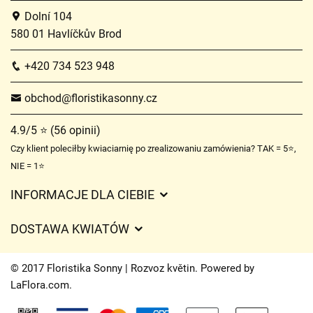
Dolní 104
580 01 Havlíčkův Brod
+420 734 523 948
obchod@floristikasonny.cz
4.9/5 ⭐ (56 opinii)
Czy klient poleciłby kwiaciarnię po zrealizowaniu zamówienia? TAK = 5⭐,
NIE = 1⭐
INFORMACJE DLA CIEBIE
Regulamin sklepu internetowego
DOSTAWA KWIATÓW
Ochrona danych osobowych
Opłaty za dostawę
Czasy dostawy kwiatów – przegląd możliwości
© 2017 Floristika Sonny | Rozvoz květin. Powered by
Gdzie dostarczamy kwiaty
LaFlora.com
.
Ciasteczka