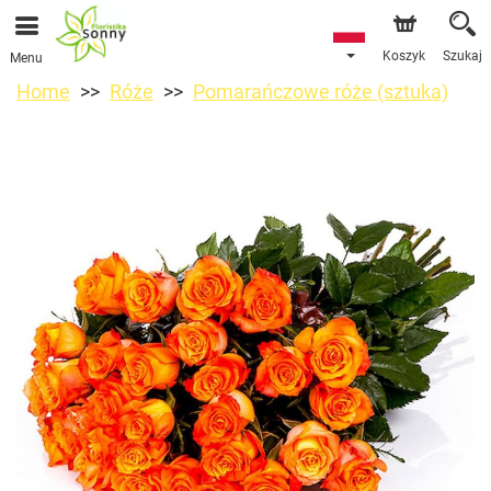
Koszyk
Szukaj
Menu
Home
Róże
Pomarańczowe róże (sztuka)