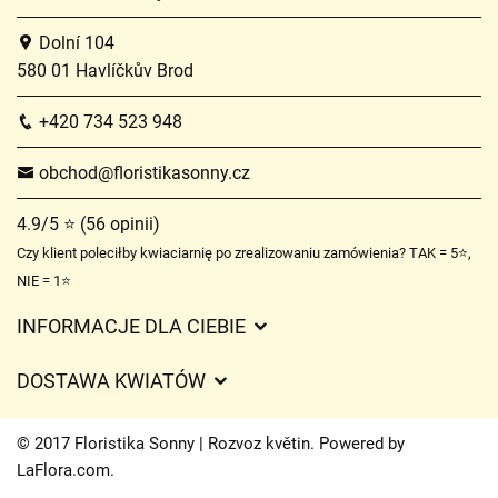
Dolní 104
580 01 Havlíčkův Brod
+420 734 523 948
obchod@floristikasonny.cz
4.9/5 ⭐ (56 opinii)
Czy klient poleciłby kwiaciarnię po zrealizowaniu zamówienia? TAK = 5⭐,
NIE = 1⭐
INFORMACJE DLA CIEBIE
Regulamin sklepu internetowego
DOSTAWA KWIATÓW
Ochrona danych osobowych
Opłaty za dostawę
Czasy dostawy kwiatów – przegląd możliwości
© 2017 Floristika Sonny | Rozvoz květin. Powered by
Gdzie dostarczamy kwiaty
LaFlora.com
.
Ciasteczka