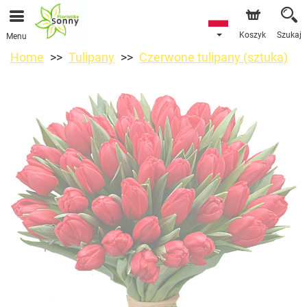
Koszyk
Szukaj
Menu
Home
Tulipany
Czerwone tulipany (sztuka)