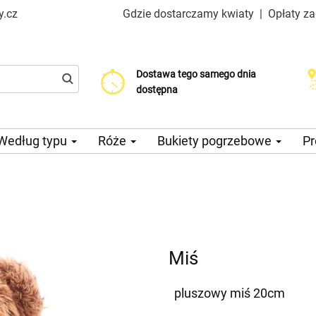
y.cz
Gdzie dostarczamy kwiaty
|
Opłaty z
Dostawa tego samego dnia
Wybierz datę dostawy
Koszt dostawy już od 99 CZK
dostępna
Według typu
Róże
Bukiety pogrzebowe
Pr
Miś
pluszowy miś 20cm