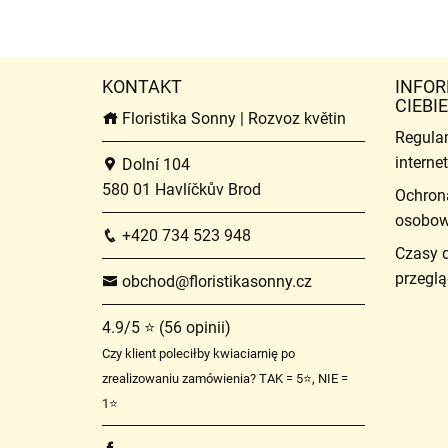
KONTAKT
INFOR
CIEBIE
Floristika Sonny | Rozvoz květin
Regula
intern
Dolní 104
580 01 Havlíčkův Brod
Ochron
osobo
+420 734 523 948
Czasy 
przeglą
obchod@floristikasonny.cz
4.9/5 ⭐ (56 opinii)
Czy klient poleciłby kwiaciarnię po
zrealizowaniu zamówienia? TAK = 5⭐, NIE =
1⭐