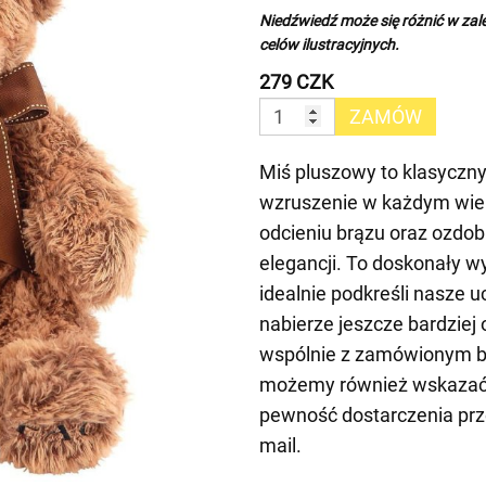
Niedźwiedź może się różnić w zale
celów ilustracyjnych.
279 CZK
ZAMÓW
Miś pluszowy to klasyczny
wzruszenie w każdym wiek
odcieniu brązu oraz ozdo
elegancji. To doskonały w
idealnie podkreśli nasze 
nabierze jeszcze bardziej
wspólnie z zamówionym bu
możemy również wskazać
pewność dostarczenia prze
mail.