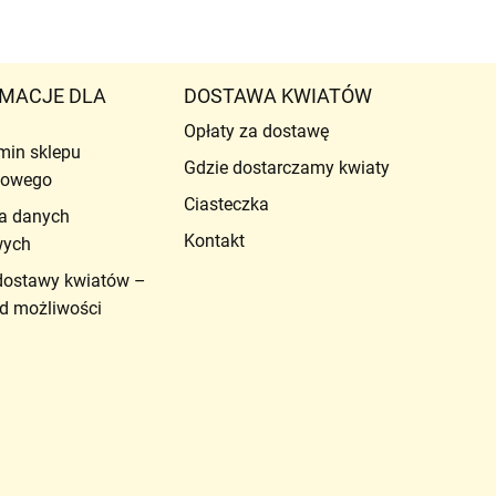
MACJE DLA
DOSTAWA KWIATÓW
Opłaty za dostawę
min sklepu
Gdzie dostarczamy kwiaty
etowego
Ciasteczka
a danych
Kontakt
wych
dostawy kwiatów –
d możliwości