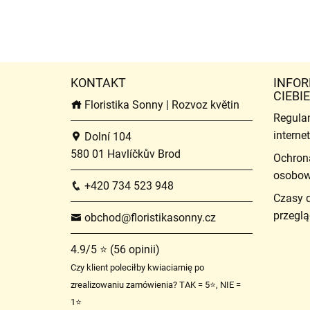
KONTAKT
INFOR
CIEBIE
Floristika Sonny | Rozvoz květin
Regula
intern
Dolní 104
580 01 Havlíčkův Brod
Ochron
osobo
+420 734 523 948
Czasy 
przeglą
obchod@floristikasonny.cz
4.9/5 ⭐ (56 opinii)
Czy klient poleciłby kwiaciarnię po
zrealizowaniu zamówienia? TAK = 5⭐, NIE =
1⭐