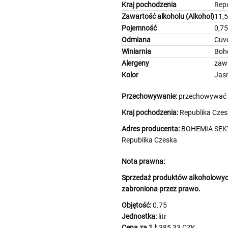
Kraj pochodzenia
Rep
Zawartość alkoholu (Alkohol)
11,
Pojemność
0,75
Odmiana
Cuv
Winiarnia
Boh
Alergeny
zawi
Kolor
Jas
Przechowywanie:
przechowywać w
Kraj pochodzenia:
Republika Czes
Adres producenta:
BOHEMIA SEKT 
Republika Czeska
Nota prawna:
Sprzedaż produktów alkoholowych
zabroniona przez prawo.
Objętość:
0.75
Jednostka:
litr
Cena za 1 l:
385,33 CZK