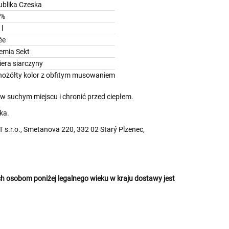
ublika Czeska
5%
 l
ée
emia Sekt
era siarczyny
nożółty kolor z obfitym musowaniem
 suchym miejscu i chronić przed ciepłem.
ka.
s.r.o., Smetanova 220, 332 02 Starý Plzenec,
 osobom poniżej legalnego wieku w kraju dostawy jest