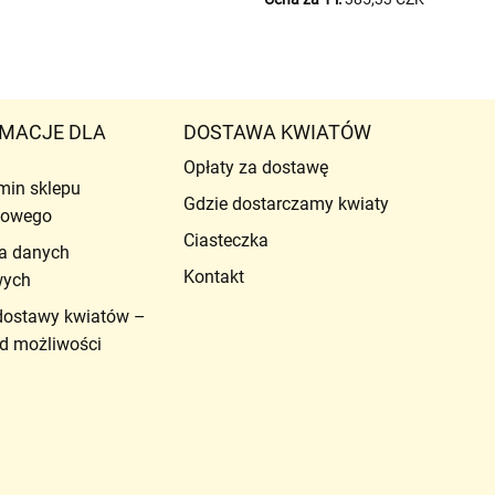
MACJE DLA
DOSTAWA KWIATÓW
Opłaty za dostawę
min sklepu
Gdzie dostarczamy kwiaty
etowego
Ciasteczka
a danych
Kontakt
wych
dostawy kwiatów –
d możliwości