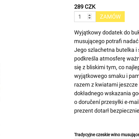
289 CZK
ZAMÓW
Wyjątkowy dodatek do buk
musującego potrafi nadać 
Jego szlachetna butelka i
podkreśla atmosferę ważny
się z bliskimi tym, co najl
wyjątkowego smaku i pam
razem z kwiatami jeszcze 
dokładnego wskazania go
o doručení przesyłki e-m
prezent dotarł bezpiecznie
Tradycyjne czeskie wino musujące