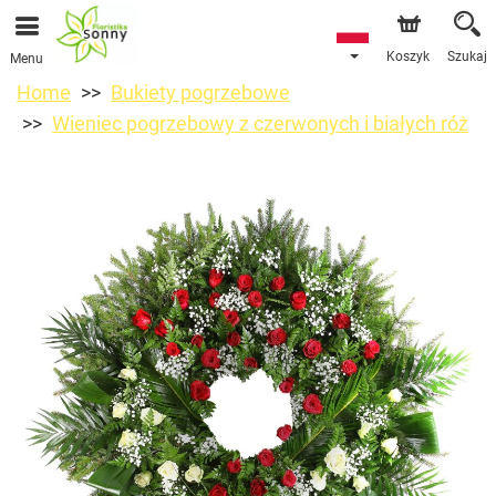
Koszyk
Szukaj
Menu
Home
Bukiety pogrzebowe
Wieniec pogrzebowy z czerwonych i białych róż