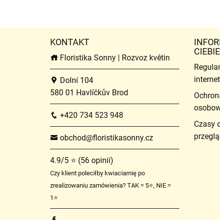
KONTAKT
INFOR
CIEBIE
Floristika Sonny | Rozvoz květin
Regula
intern
Dolní 104
580 01 Havlíčkův Brod
Ochron
osobo
+420 734 523 948
Czasy 
przeglą
obchod@floristikasonny.cz
4.9/5 ⭐ (56 opinii)
Czy klient poleciłby kwiaciarnię po
zrealizowaniu zamówienia? TAK = 5⭐, NIE =
1⭐