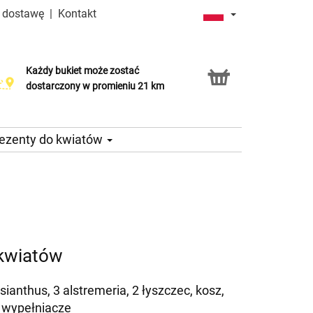
a dostawę
|
Kontakt
Każdy bukiet może zostać
Usługa Click & Collect
dostarczony w promieniu 21 km
ezenty do kwiatów
kwiatów
lisianthus, 3 alstremeria, 2 łyszczec, kosz,
e wypełniacze