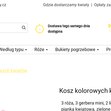
y.cz
Gdzie dostarczamy kwiaty
|
Opłaty z
Dostawa tego samego dnia
Wybierz datę dostawy
Koszt dostawy już od 99 CZK
dostępna
Według typu
Róże
Bukiety pogrzebowe
Pr
owych kwiatów
Kosz kolorowych 
3 róża, 3 gerbera mini, 2 
pianka kwiatowa, zielon