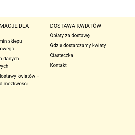
MACJE DLA
DOSTAWA KWIATÓW
Opłaty za dostawę
min sklepu
Gdzie dostarczamy kwiaty
etowego
Ciasteczka
a danych
Kontakt
wych
dostawy kwiatów –
d możliwości