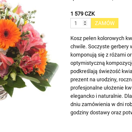
1 579 CZK
ZAMÓW
Kosz pełen kolorowych kw
chwile. Soczyste gerbery
komponują się z różami or
optymistyczną kompozycję.
podkreślają świeżość kwia
prezent na urodziny, rocz
profesjonalne ułożenie k
elegancko i naturalnie. 
dniu zamówienia w dni ro
godziny dostawy oraz pot