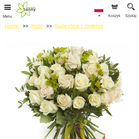
Koszyk
Szukaj
Menu
Home
Róże
Białe róże z zielenią