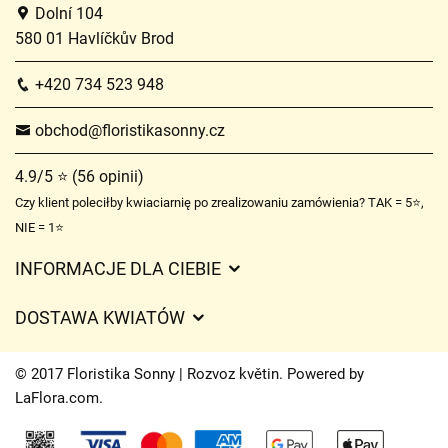
Dolní 104
580 01 Havlíčkův Brod
+420 734 523 948
obchod@floristikasonny.cz
4.9/5 ⭐ (56 opinii)
Czy klient poleciłby kwiaciarnię po zrealizowaniu zamówienia? TAK = 5⭐,
NIE = 1⭐
INFORMACJE DLA CIEBIE
Regulamin sklepu internetowego
DOSTAWA KWIATÓW
Ochrona danych osobowych
Opłaty za dostawę
Czasy dostawy kwiatów – przegląd możliwości
© 2017 Floristika Sonny | Rozvoz květin. Powered by
Gdzie dostarczamy kwiaty
LaFlora.com
.
Ciasteczka