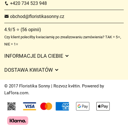
+420 734 523 948
obchod@floristikasonny.cz
4.9/5 ⭐ (56 opinii)
Czy klient poleciłby kwiaciarnię po zrealizowaniu zamówienia? TAK = 5⭐,
NIE = 1⭐
INFORMACJE DLA CIEBIE
Regulamin sklepu internetowego
DOSTAWA KWIATÓW
Ochrona danych osobowych
Opłaty za dostawę
Czasy dostawy kwiatów – przegląd możliwości
© 2017 Floristika Sonny | Rozvoz květin. Powered by
Gdzie dostarczamy kwiaty
LaFlora.com
.
Ciasteczka
Kontakt