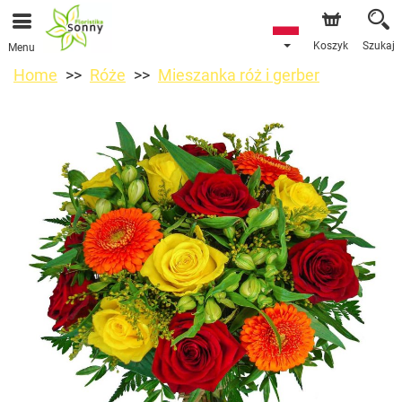
Koszyk
Szukaj
Menu
Home
Róże
Mieszanka róż i gerber