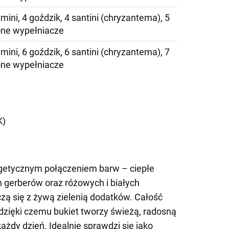
mini, 4 goździk, 4 santini (chryzantema), 5
lone wypełniacze
mini, 6 goździk, 6 santini (chryzantema), 7
lone wypełniacze
)
K)
getycznym połączeniem barw – ciepłe
gerberów oraz różowych i białych
zą się z żywą zielenią dodatków. Całość
 dzięki czemu bukiet tworzy świeżą, radosną
każdy dzień. Idealnie sprawdzi się jako