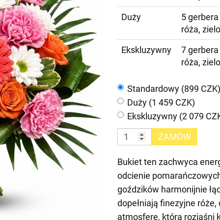
Duży
5 gerbera 
róża, zie
Ekskluzywny
7 gerbera 
róża, zie
Standardowy (899 CZK
Duży (1 459 CZK)
Ekskluzywny (2 079 CZ
ZAMÓW
Bukiet ten zachwyca ener
odcienie pomarańczowych 
goździków harmonijnie łąc
dopełniają finezyjne róże,
atmosferę, która rozjaśni 