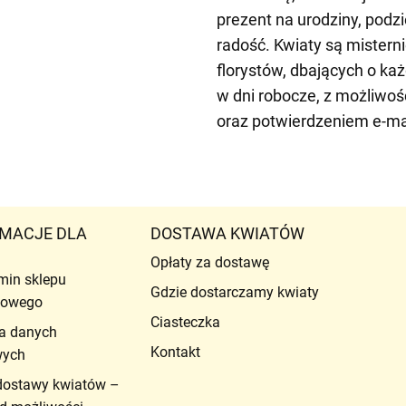
prezent na urodziny, podzi
radość. Kwiaty są mister
florystów, dbających o ka
w dni robocze, z możliwoś
oraz potwierdzeniem e-ma
MACJE DLA
DOSTAWA KWIATÓW
Opłaty za dostawę
min sklepu
Gdzie dostarczamy kwiaty
etowego
Ciasteczka
a danych
Kontakt
wych
dostawy kwiatów –