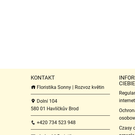
KONTAKT
INFOR
CIEBIE
Floristika Sonny | Rozvoz květin
Regula
intern
Dolní 104
580 01 Havlíčkův Brod
Ochron
osobo
+420 734 523 948
Czasy 