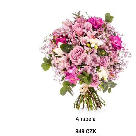
Anabela
949 CZK