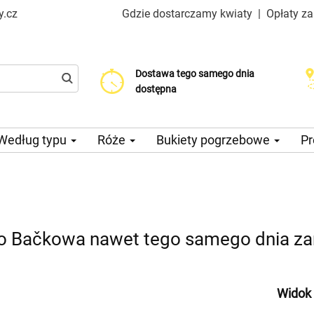
y.cz
Gdzie dostarczamy kwiaty
|
Opłaty z
Dostawa tego samego dnia
Wybierz datę dostawy
Koszt dostawy już od 99 CZK
dostępna
Według typu
Róże
Bukiety pogrzebowe
Pr
o Bačkowa nawet tego samego dnia z
Widok