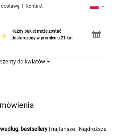
a dostawę
|
Kontakt
Każdy bukiet może zostać
Usługa Click & Collect
dostarczony w promieniu 21 km
ezenty do kwiatów
amówienia
 według:
bestsellery
|
najtańsze
|
Najdroższe