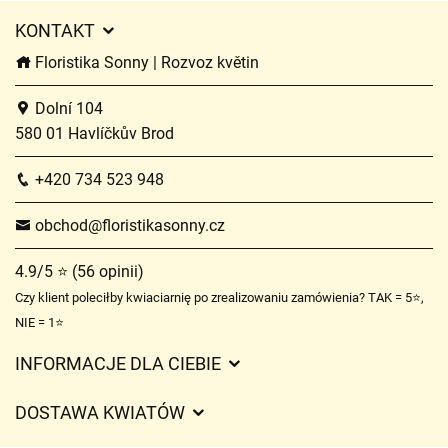
KONTAKT
Floristika Sonny | Rozvoz květin
Dolní 104
580 01 Havlíčkův Brod
+420 734 523 948
obchod@floristikasonny.cz
4.9/5 ⭐ (56 opinii)
Czy klient poleciłby kwiaciarnię po zrealizowaniu zamówienia? TAK = 5⭐,
NIE = 1⭐
INFORMACJE DLA CIEBIE
Regulamin sklepu internetowego
DOSTAWA KWIATÓW
Ochrona danych osobowych
Opłaty za dostawę