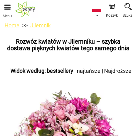
Koszyk
Szukaj
Menu
Home
Jilemník
Rozwóz kwiatów w Jilemníku – szybka
dostawa pięknych kwiatów tego samego dnia
Widok według:
bestsellery
|
najtańsze
|
Najdroższe