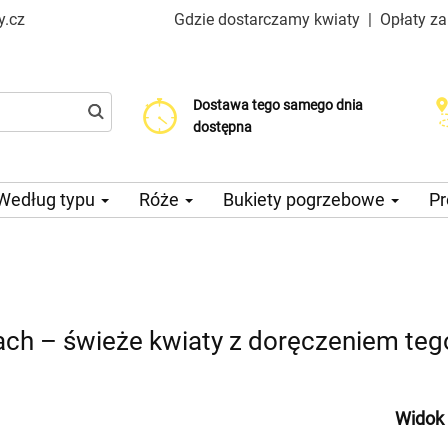
y.cz
Gdzie dostarczamy kwiaty
|
Opłaty z
Dostawa tego samego dnia
Wybierz datę dostawy
Koszt dostawy już od 99 CZK
dostępna
Według typu
Róże
Bukiety pogrzebowe
Pr
ch – świeże kwiaty z doręczeniem te
Widok