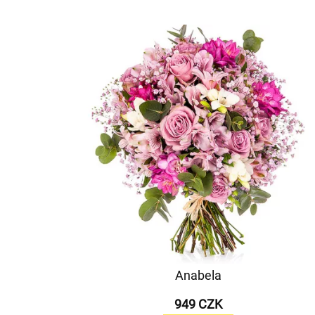
Anabela
949 CZK