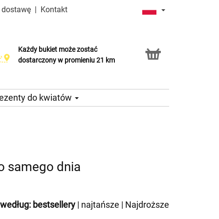
a dostawę
|
Kontakt
Każdy bukiet może zostać
Usługa Click & Collect
dostarczony w promieniu 21 km
ezenty do kwiatów
go samego dnia
 według:
bestsellery
|
najtańsze
|
Najdroższe