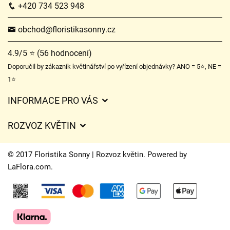
+420 734 523 948
obchod@floristikasonny.cz
4.9/5 ⭐ (56 hodnocení)
Doporučil by zákazník květinářství po vyřízení objednávky? ANO = 5⭐, NE =
1⭐
INFORMACE PRO VÁS
Obchodní podmínky
ROZVOZ KVĚTIN
Služby
Ceny za doručení
Certifikáty
© 2017 Floristika Sonny | Rozvoz květin. Powered by
Kam doručujeme květiny
LaFlora.com
.
Ochrana osobních údajů
Cookies
O nás
Kontakt
Často kladené dotazy
Svatební aranžmá