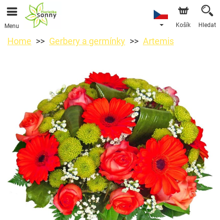
Košík
Hledat
Menu
Home
Gerbery a germínky
Artemis