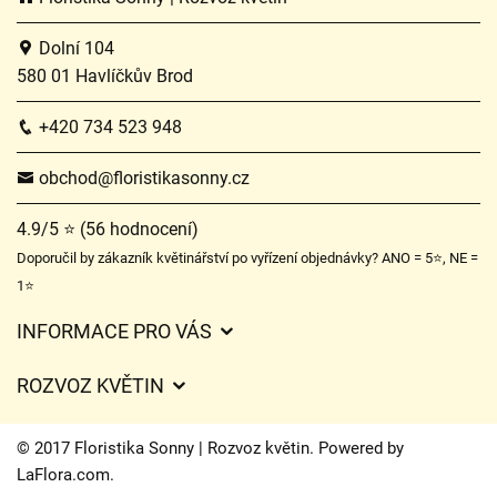
Dolní 104
580 01 Havlíčkův Brod
+420 734 523 948
obchod@floristikasonny.cz
4.9/5 ⭐ (56 hodnocení)
Doporučil by zákazník květinářství po vyřízení objednávky? ANO = 5⭐, NE =
1⭐
INFORMACE PRO VÁS
Obchodní podmínky
ROZVOZ KVĚTIN
Služby
Ceny za doručení
Certifikáty
© 2017 Floristika Sonny | Rozvoz květin. Powered by
Kam doručujeme květiny
LaFlora.com
.
Ochrana osobních údajů
Cookies