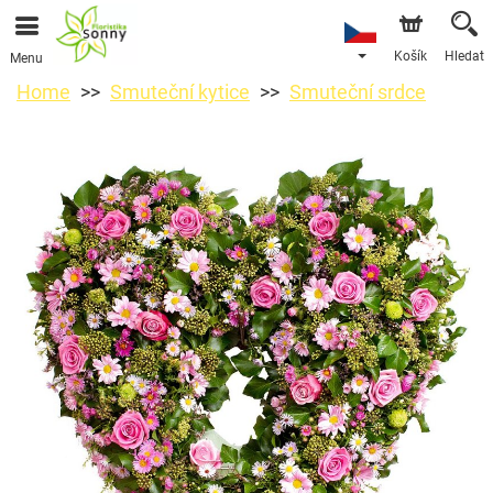
Košík
Hledat
Menu
Home
Smuteční kytice
Smuteční srdce