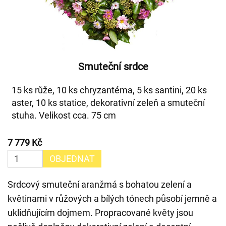
Smuteční srdce
15 ks růže, 10 ks chryzantéma, 5 ks santini, 20 ks
aster, 10 ks statice, dekorativní zeleň a smuteční
stuha. Velikost cca. 75 cm
7 779 Kč
OBJEDNAT
Srdcový smuteční aranžmá s bohatou zelení a
květinami v růžových a bílých tónech působí jemně a
uklidňujícím dojmem. Propracované květy jsou