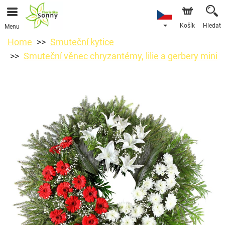
Košík
Hledat
Menu
Home
Smuteční kytice
Smuteční věnec chryzantémy, lilie a gerbery mini