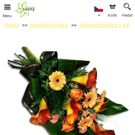
Košík
Hledat
Menu
Home
Smuteční kytice
Smuteční kytice z kal