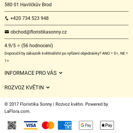
580 01 Havlíčkův Brod
+420 734 523 948
obchod@floristikasonny.cz
4.9/5 ⭐ (56 hodnocení)
Doporučil by zákazník květinářství po vyřízení objednávky? ANO = 5⭐, NE =
1⭐
INFORMACE PRO VÁS
Obchodní podmínky
ROZVOZ KVĚTIN
Služby
Ceny za doručení
Certifikáty
© 2017 Floristika Sonny | Rozvoz květin. Powered by
Kam doručujeme květiny
LaFlora.com
.
Ochrana osobních údajů
Cookies
O nás
Kontakt
Často kladené dotazy