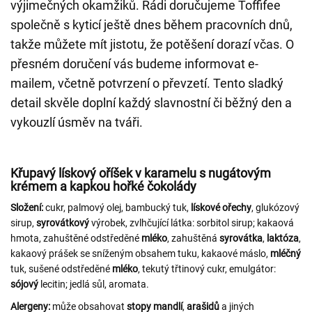
výjimečných okamžiků. Rádi doručujeme Toffifee
společně s kyticí ještě dnes během pracovních dnů,
takže můžete mít jistotu, že potěšení dorazí včas. O
přesném doručení vás budeme informovat e-
mailem, včetně potvrzení o převzetí. Tento sladký
detail skvěle doplní každý slavnostní či běžný den a
vykouzlí úsměv na tváři.
Křupavý lískový oříšek v karamelu s nugátovým
krémem a kapkou hořké čokolády
Složení:
cukr, palmový olej, bambucký tuk,
lískové
ořechy
, glukózový
sirup,
syrovátkový
výrobek, zvlhčující látka: sorbitol sirup; kakaová
hmota, zahuštěné odstředěné
mléko
, zahuštěná
syrovátka
,
laktóza
,
kakaový prášek se sníženým obsahem tuku, kakaové máslo,
mléčný
tuk, sušené odstředěné
mléko
, tekutý třtinový cukr, emulgátor:
sójový
lecitin; jedlá sůl, aromata.
Alergeny:
může obsahovat
stopy mandlí
,
arašidů
a jiných