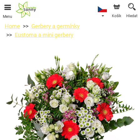
Košík
Hledat
Menu
Home
Gerbery a germínky
Eustoma a mini gerbery