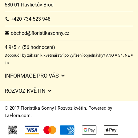
580 01 Havlíčkův Brod
+420 734 523 948
obchod@floristikasonny.cz
4.9/5 ⭐ (56 hodnocení)
Doporučil by zákazník květinářství po vyřízení objednávky? ANO = 5⭐, NE =
1⭐
INFORMACE PRO VÁS
Obchodní podmínky
ROZVOZ KVĚTIN
Služby
Ceny za doručení
Certifikáty
© 2017 Floristika Sonny | Rozvoz květin. Powered by
Kam doručujeme květiny
LaFlora.com
.
Ochrana osobních údajů
Cookies
O nás
Kontakt
Často kladené dotazy