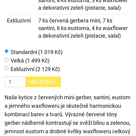
santini, 4 ks eustoma, 3 ks waxflower
a dekorativní zeleň (pistacie, salal)
Exkluzivní
7 ks červená gerbera mini, 7 ks
santini, 6 ks eustoma, 4 ks waxflower
a dekorativní zeleň (pistacie, salal)
Standardní (1 019 Kč)
Velká (1 499 Kč)
Exkluzivní (2 129 Kč)
OBJEDNAT
Naše kytice z červených mini gerber, santini, eustom
a jemného waxfloweru je skutečně harmonickou
kombinací barev a tvarů. Výrazné červené tóny
gerber nádherně kontrastují se svěží bílou a zelenou,
jemnost eustom a drobné kvítky waxfloweru celkový