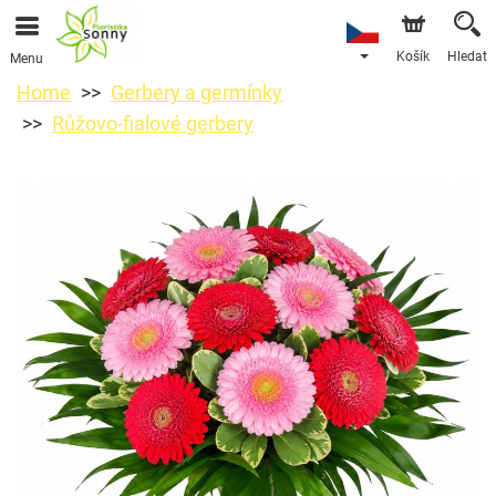
Košík
Hledat
Menu
Home
Gerbery a germínky
Růžovo-fialové gerbery