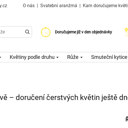
y.cz
O nás
|
Svatební aranžmá
|
Kam doručujeme květ
Doručujeme již od 99 Kč
Doručujeme již v den objednávky
Možný výběr času a dne doručení
Květiny podle druhu
Růže
Smuteční kytic
vě – doručení čerstvých květin ještě d
Ř