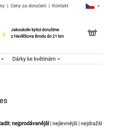
iny
|
Ceny za doručení
|
Kontakt
Jakoukoliv kytici doručíme
Možnost vyzvednout v naší květince
z Havlíčkova Brodu do 21 km
e
Dárky ke květinám
nes
adit:
nejprodávanější
|
nejlevnější
|
nejdražší