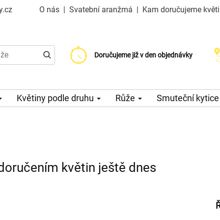
y.cz
O nás
|
Svatební aranžmá
|
Kam doručujeme květ
Doručujeme již od 99 Kč
Doručujeme již v den objednávky
Možný výběr času a dne doručení
Květiny podle druhu
Růže
Smuteční kytic
doručením květin ještě dnes
Ř