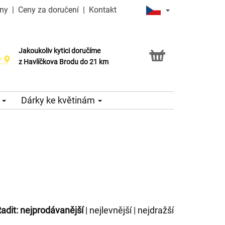
iny
|
Ceny za doručení
|
Kontakt
Jakoukoliv kytici doručíme
Možnost vyzvednout v naší květince
z Havlíčkova Brodu do 21 km
e
Dárky ke květinám
adit:
nejprodávanější
|
nejlevnější
|
nejdražší