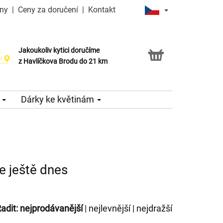
iny
|
Ceny za doručení
|
Kontakt
Jakoukoliv kytici doručíme
Možnost vyzvednout v naší květince
z Havlíčkova Brodu do 21 km
e
Dárky ke květinám
e ještě dnes
adit:
nejprodávanější
|
nejlevnější
|
nejdražší