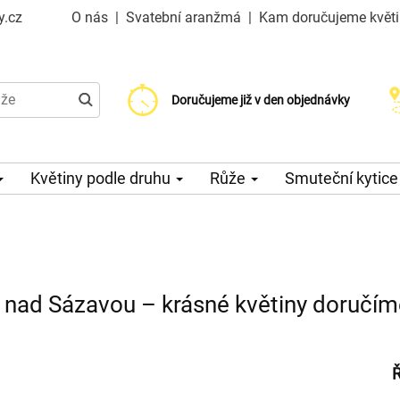
y.cz
O nás
|
Svatební aranžmá
|
Kam doručujeme květ
Doručujeme již od 99 Kč
Doručujeme již v den objednávky
Možný výběr času a dne doručení
Květiny podle druhu
Růže
Smuteční kytic
 nad Sázavou – krásné květiny doručím
Ř