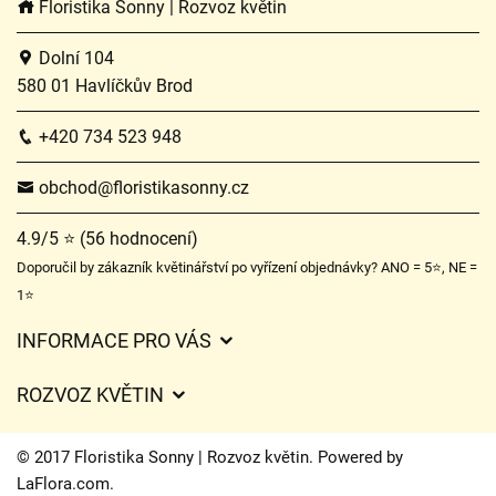
Floristika Sonny | Rozvoz květin
Dolní 104
580 01 Havlíčkův Brod
+420 734 523 948
obchod@floristikasonny.cz
4.9/5 ⭐ (56 hodnocení)
Doporučil by zákazník květinářství po vyřízení objednávky? ANO = 5⭐, NE =
1⭐
INFORMACE PRO VÁS
Obchodní podmínky
ROZVOZ KVĚTIN
Služby
Ceny za doručení
Certifikáty
© 2017 Floristika Sonny | Rozvoz květin. Powered by
Kam doručujeme květiny
LaFlora.com
.
Ochrana osobních údajů