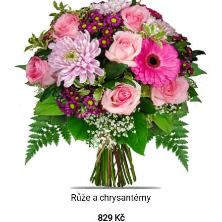
Růže a chrysantémy
829 Kč