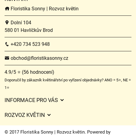
Floristika Sonny | Rozvoz květin
Dolní 104
580 01 Havlíčkův Brod
+420 734 523 948
obchod@floristikasonny.cz
4.9/5 ⭐ (56 hodnocení)
Doporučil by zákazník květinářství po vyřízení objednávky? ANO = 5⭐, NE =
1⭐
INFORMACE PRO VÁS
Obchodní podmínky
ROZVOZ KVĚTIN
Služby
Ceny za doručení
Certifikáty
© 2017 Floristika Sonny | Rozvoz květin. Powered by
Kam doručujeme květiny