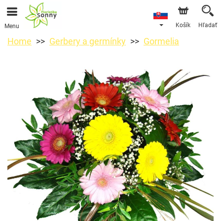
Košík
Hľadať
Menu
Home
Gerbery a germínky
Gormelia