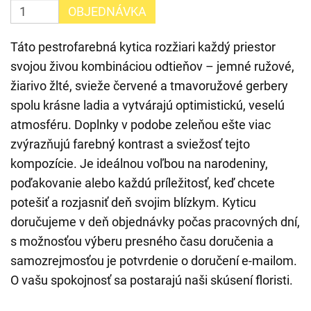
OBJEDNÁVKA
Táto pestrofarebná kytica rozžiari každý priestor
svojou živou kombináciou odtieňov – jemné ružové,
žiarivo žlté, svieže červené a tmavoružové gerbery
spolu krásne ladia a vytvárajú optimistickú, veselú
atmosféru. Doplnky v podobe zeleňou ešte viac
zvýrazňujú farebný kontrast a sviežosť tejto
kompozície. Je ideálnou voľbou na narodeniny,
poďakovanie alebo každú príležitosť, keď chcete
potešiť a rozjasniť deň svojim blízkym. Kyticu
doručujeme v deň objednávky počas pracovných dní,
s možnosťou výberu presného času doručenia a
samozrejmosťou je potvrdenie o doručení e-mailom.
O vašu spokojnosť sa postarajú naši skúsení floristi.