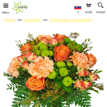
Košík
Hľadať
Menu
Home
Karafiáty
Zmiešajte s karafiátmi