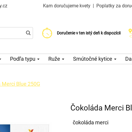
y.cz
Kam doručujeme kvety
|
Poplatky za doru
Vyberte si dátum doručenia
Doručenie v ten istý deň k dispozícii
Poplatok za doručenie od 99 CZK
Podľa typu
Ruže
Smútočné kytice
Da
 Merci Blue 250G
Čokoláda Merci B
čokoláda merci