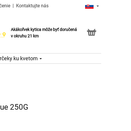
čenie
|
Kontaktujte nás
Akákoľvek kytica môže byť doručená
Služba Click & Collect
v okruhu 21 km
rčeky ku kvetom
lue 250G