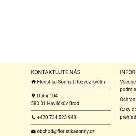
KONTAKTUJTE NÁS
INFOR
Floristika Sonny | Rozvoz květin
Všeobe
podmie
Dolní 104
Ochran
580 01 Havlíčkův Brod
Časy do
prehľa
+420 734 523 948
obchod@floristikasonny.cz