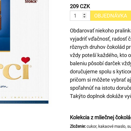
209 CZK
OBJEDNÁVKA
Obdarovať niekoho pralin
vyjadriť vďačnosť, radosť 
rôznych druhov čokolád pre
vždy poteší každého, kto
baleniu pôsobí darček vžd
doručujeme spolu s kyticou
pričom si môžete vybrať a
spoľahnúť na istotu doruč
Takýto doplnok dokáže vyč
Kolekcia z mliečnej čokol
Zloženie:
cukor, kakaové maslo, s