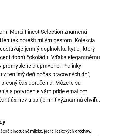
kami Merci Finest Selection znamená
či len tak potešiť milým gestom. Kolekcia
dstavuje jemný doplnok ku kytici, ktorý
 ocení dobrú čokoládu. Vďaka elegantnému
y premyslene a upravene. Pralinky
 v ten istý deň počas pracovných dní,
j presný čas doručenia. Môžete sa
enia a potvrdenie vám príde emailom.
ariť úsmev a spríjemniť významnú chvíľu.
ády
ušené plnotučné
mlieko
, jadrá lieskových
orechov
,