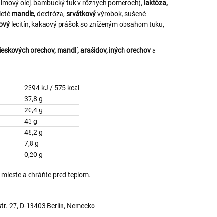
almový olej, bambucký tuk v rôznych pomeroch),
laktóza,
leté
mandle,
dextróza,
srvátkový
výrobok, sušené
ový
lecitín, kakaový prášok so zníženým obsahom tuku,
lieskových orechov, mandlí, arašidov, iných orechov
a
2394 kJ / 575 kcal
37,8 g
yseliny
20,4 g
43 g
48,2 g
7,8 g
0,20 g
 mieste a chráňte pred teplom.
tr. 27, D-13403 Berlín, Nemecko