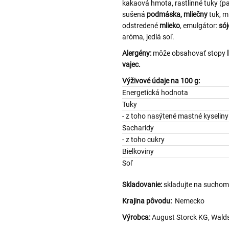
kakaová hmota, rastlinné tuky (p
sušená
podmáska, mliečny
tuk, m
odstredené
mlieko
, emulgátor:
sój
aróma, jedlá soľ.
Alergény:
môže obsahovať stopy
vajec.
Výživové údaje na 100 g:
Energetická hodnota
Tuky
- z toho nasýtené mastné k
Sacharidy
- z toho cukry
Bielkoviny
Soľ
Skladovanie:
skladujte na suchom
Krajina pôvodu:
Nemecko
Výrobca:
August Storck KG, Walds