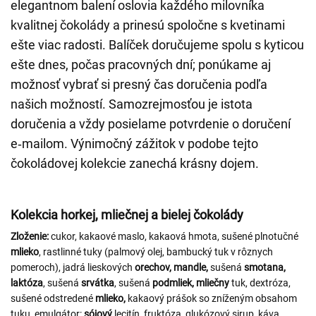
elegantnom balení oslovia každého milovníka
kvalitnej čokolády a prinesú spoločne s kvetinami
ešte viac radosti. Balíček doručujeme spolu s kyticou
ešte dnes, počas pracovných dní; ponúkame aj
možnosť vybrať si presný čas doručenia podľa
našich možností. Samozrejmosťou je istota
doručenia a vždy posielame potvrdenie o doručení
e‑mailom. Výnimočný zážitok v podobe tejto
čokoládovej kolekcie zanechá krásny dojem.
Kolekcia horkej, mliečnej a bielej čokolády
Zloženie:
cukor, kakaové maslo, kakaová hmota, sušené plnotučné
mlieko
, rastlinné tuky (palmový olej, bambucký tuk v rôznych
pomeroch), jadrá lieskových
orechov,
mandle,
sušená
smotana,
laktóza
, sušená
srvátka
, sušená
podmliek, mliečny
tuk, dextróza,
sušené odstredené
mlieko,
kakaový prášok so zníženým obsahom
tuku, emulgátor:
sójový
lecitín, fruktóza, glukózový sirup, káva,