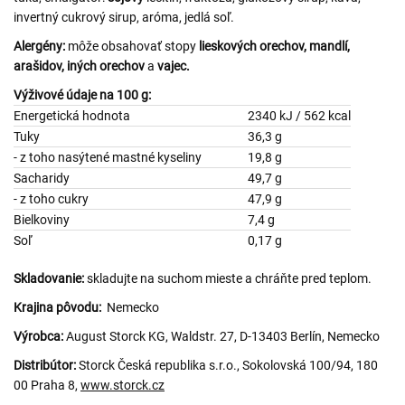
invertný cukrový sirup, aróma, jedlá soľ.
Alergény:
môže obsahovať stopy
lieskových orechov, mandlí,
arašidov, iných orechov
a
vajec.
Výživové údaje na 100 g:
Energetická hodnota
2340 kJ / 562 kcal
Tuky
36,3 g
- z toho nasýtené mastné kyseliny
19,8 g
Sacharidy
49,7 g
- z toho cukry
47,9 g
Bielkoviny
7,4 g
Soľ
0,17 g
Skladovanie:
skladujte na suchom mieste a chráňte pred teplom.
Krajina pôvodu:
Nemecko
Výrobca:
August Storck KG, Waldstr. 27, D-13403 Berlín, Nemecko
Distribútor:
Storck Česká republika s.r.o., Sokolovská 100/94, 180
00 Praha 8,
www.storck.cz