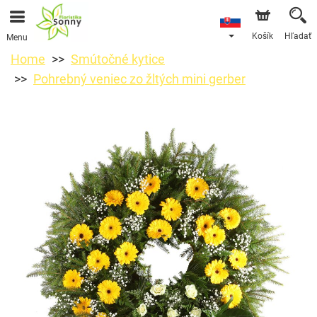
Košík
Hľadať
Menu
Home
Smútočné kytice
Pohrebný veniec zo žltých mini gerber