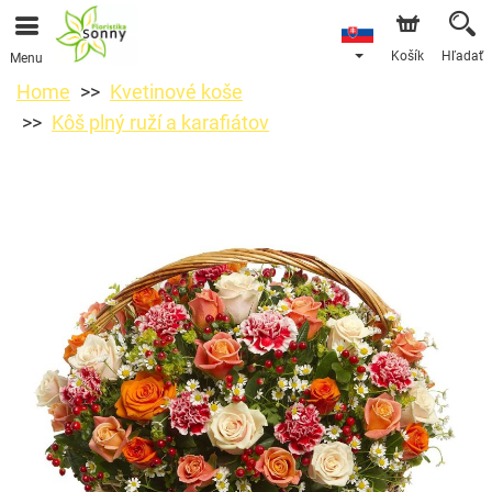
Košík
Hľadať
Menu
Home
Kvetinové koše
Kôš plný ruží a karafiátov