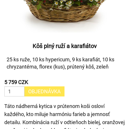
Kôš plný ruží a karafiátov
25 ks ruže, 10 ks hypericum, 9 ks karafiát, 10 ks
chryzantéma, florex (kus), prútený kôš, zeleň
5 759 CZK
OBJEDNÁVKA
Táto nádherná kytica v prútenom koši osloví
každého, kto miluje harmóniu farieb a jemnosť
detailu. Kombinácia ruží v odtieňoch bielej, oranžovej