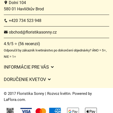
Dolní 104
580 01 Havlíčkův Brod
+420 734 523 948
obchod@floristikasonny.cz
4.9/5 ⭐ (56 recenzií)
Odporučil by zákazník kvetinárstvo po dokončení objednávky? ÁNO = 5⭐,
NIE = 1⭐
INFORMÁCIE PRE VÁS
Všeobecné obchodné podmienky
DORUČENIE KVETOV
Ochrana osobných údajov
Poplatky za doručenie
Časy doručenia kvetov – prehľad možností
© 2017 Floristika Sonny | Rozvoz květin. Powered by
Kam doručujeme kvety
LaFlora.com
.
Súbory cookie
Kontaktujte nás