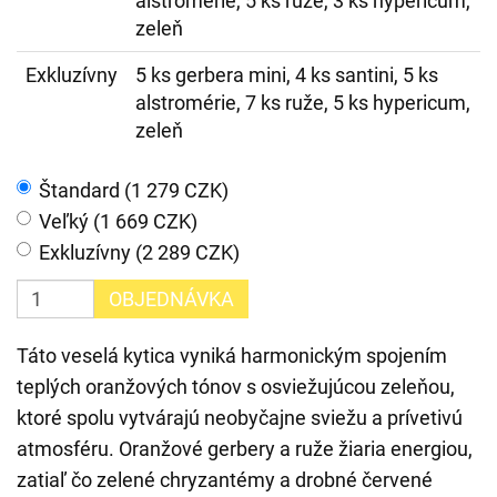
alstromérie, 5 ks ruže, 3 ks hypericum,
zeleň
Exkluzívny
5 ks gerbera mini, 4 ks santini, 5 ks
alstromérie, 7 ks ruže, 5 ks hypericum,
zeleň
Štandard (1 279 CZK)
Veľký (1 669 CZK)
Exkluzívny (2 289 CZK)
OBJEDNÁVKA
Táto veselá kytica vyniká harmonickým spojením
teplých oranžových tónov s osviežujúcou zeleňou,
ktoré spolu vytvárajú neobyčajne sviežu a prívetivú
atmosféru. Oranžové gerbery a ruže žiaria energiou,
zatiaľ čo zelené chryzantémy a drobné červené