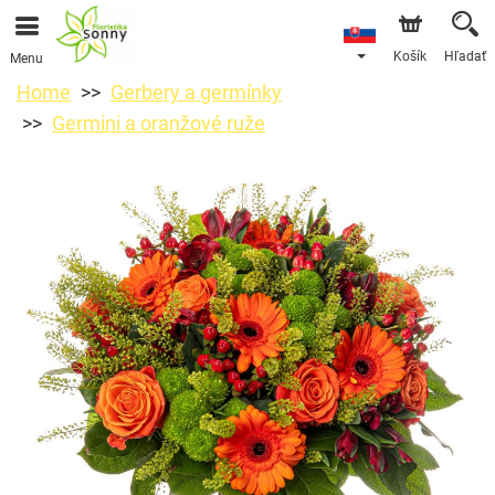
Košík
Hľadať
Menu
Home
Gerbery a germínky
Germini a oranžové ruže