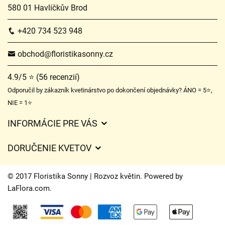
580 01 Havlíčkův Brod
+420 734 523 948
obchod@floristikasonny.cz
4.9/5 ⭐ (56 recenzií)
Odporučil by zákazník kvetinárstvo po dokončení objednávky? ÁNO = 5⭐,
NIE = 1⭐
INFORMÁCIE PRE VÁS
Všeobecné obchodné podmienky
DORUČENIE KVETOV
Ochrana osobných údajov
Poplatky za doručenie
Časy doručenia kvetov – prehľad možností
© 2017 Floristika Sonny | Rozvoz květin. Powered by
Kam doručujeme kvety
LaFlora.com
.
Súbory cookie
Kontaktujte nás