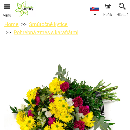
Košík
Hľadať
Menu
Home
Smútočné kytice
Pohrebná zmes s karafiátmi