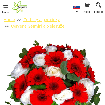
Košík
Hľadať
Menu
Home
Gerbery a germínky
Červené Germini a biele ruže