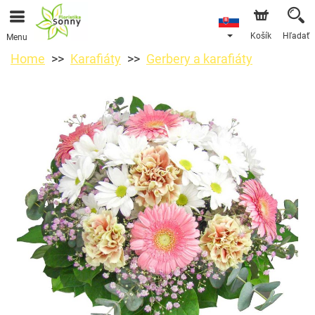
Košík
Hľadať
Menu
Home
Karafiáty
Gerbery a karafiáty