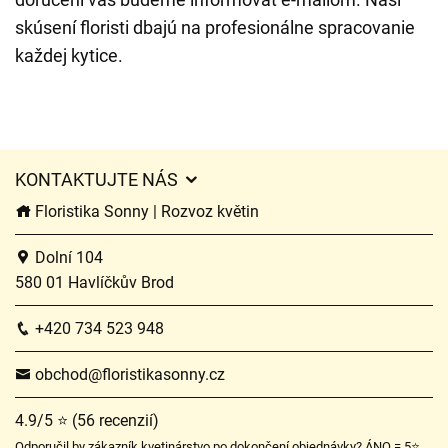
skúsení floristi dbajú na profesionálne spracovanie
každej kytice.
KONTAKTUJTE NÁS
Floristika Sonny | Rozvoz květin
Dolní 104
580 01 Havlíčkův Brod
+420 734 523 948
obchod@floristikasonny.cz
4.9/5 ⭐ (56 recenzií)
Odporučil by zákazník kvetinárstvo po dokončení objednávky? ÁNO = 5⭐,