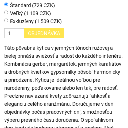
Štandard (729 CZK)
Veľký (1 109 CZK)
Exkluzívny (1 509 CZK)
OBJEDNÁVKA
Táto pôvabná kytica v jemných tónoch ružovej a
bielej prináša sviežosť a radosť do každého interiéru.
Kombinácia gerber, margarétok, jemných karafiátov
a drobných kvietkov gypsomilky pôsobí harmonicky
a prirodzene. Kytica je ideálnou voľbou pre
narodeniny, poďakovanie alebo len tak, pre radosť.
Precízne naviazané kvety zdôrazňujú ľahkosť a
eleganciu celého aranžmánu. Doručujeme v deň
objednávky počas pracovných dní, s možnosťou
výberu presného času doručenia. O spoľahlivom
doručení vás budeme informovať e-mailom. Naši