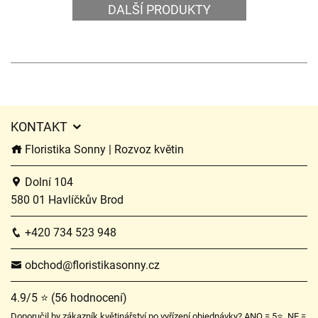
DALŠÍ PRODUKTY
KONTAKT
Floristika Sonny | Rozvoz květin
Dolní 104
580 01 Havlíčkův Brod
+420 734 523 948
obchod@floristikasonny.cz
4.9/5 ⭐ (56 hodnocení)
Doporučil by zákazník květinářství po vyřízení objednávky? ANO = 5⭐, NE =