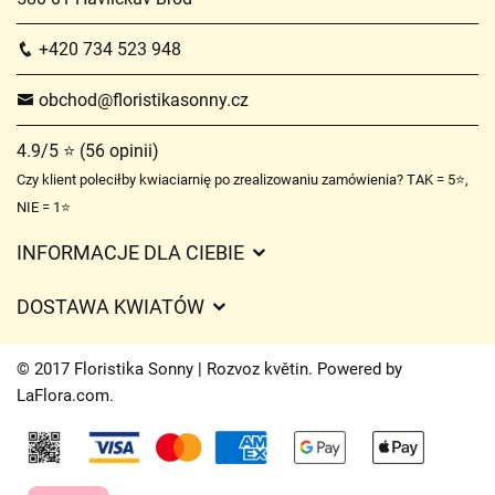
+420 734 523 948
obchod@floristikasonny.cz
4.9/5 ⭐ (56 opinii)
Czy klient poleciłby kwiaciarnię po zrealizowaniu zamówienia? TAK = 5⭐,
NIE = 1⭐
INFORMACJE DLA CIEBIE
Regulamin sklepu internetowego
DOSTAWA KWIATÓW
Ochrona danych osobowych
Opłaty za dostawę
Czasy dostawy kwiatów – przegląd możliwości
© 2017 Floristika Sonny | Rozvoz květin. Powered by
Gdzie dostarczamy kwiaty
LaFlora.com
.
Ciasteczka
Kontakt