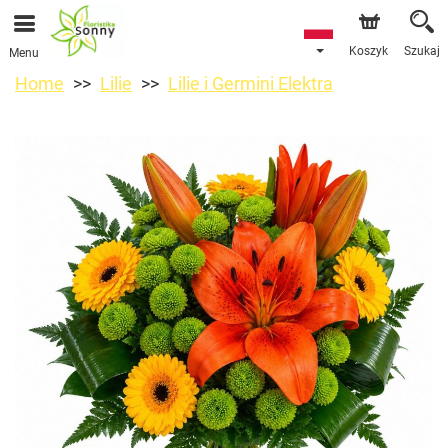
Koszyk
Szukaj
Menu
Home
Lilie
Lilie i Germini Elektra