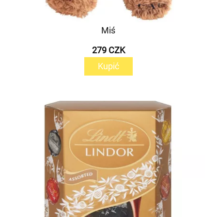
Miś
279 CZK
Kupić