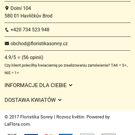
Dolní 104
580 01 Havlíčkův Brod
+420 734 523 948
obchod@floristikasonny.cz
4.9/5 ⭐ (56 opinii)
Czy klient poleciłby kwiaciarnię po zrealizowaniu zamówienia? TAK = 5⭐,
NIE = 1⭐
INFORMACJE DLA CIEBIE
Regulamin sklepu internetowego
DOSTAWA KWIATÓW
Ochrona danych osobowych
Opłaty za dostawę
Czasy dostawy kwiatów – przegląd możliwości
© 2017 Floristika Sonny | Rozvoz květin. Powered by
Gdzie dostarczamy kwiaty
LaFlora.com
.
Ciasteczka