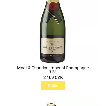
Moët & Chandon Impérial Champagne
0,75l
2 109 CZK
Kupić