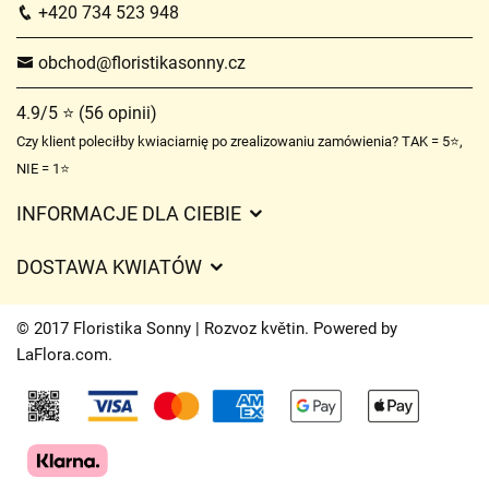
+420 734 523 948
obchod@floristikasonny.cz
4.9/5 ⭐ (56 opinii)
Czy klient poleciłby kwiaciarnię po zrealizowaniu zamówienia? TAK = 5⭐,
NIE = 1⭐
INFORMACJE DLA CIEBIE
Regulamin sklepu internetowego
DOSTAWA KWIATÓW
Ochrona danych osobowych
Opłaty za dostawę
Czasy dostawy kwiatów – przegląd możliwości
© 2017 Floristika Sonny | Rozvoz květin. Powered by
Gdzie dostarczamy kwiaty
LaFlora.com
.
Ciasteczka
Kontakt