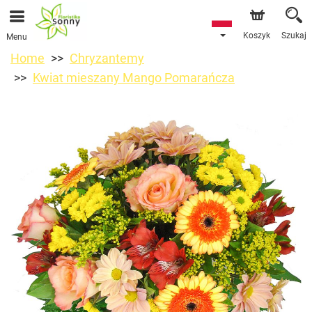
Koszyk
Szukaj
Menu
Home
Chryzantemy
Kwiat mieszany Mango Pomarańcza