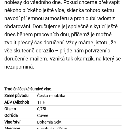
noblesy do všedního dne. Pokud chceme překvapit
někoho blízkého ještě více, sklenka tohoto sektu
navodí příjemnou atmosféru a prohloubí radost z
obdarování. Doručujeme jej společně s kyticí ještě
dnes během pracovních dnů, přičemž je možné
zvolit přesný čas doručení. Vždy máme jistotu, že
vše skutečně dorazilo – přijde nám potvrzení o
doručení e-mailem. Vzniká tak okamžik, na který se
nezapomíná.
Tradiční české šumivé víno.
Země původu
Česká republika
ABV (Alkohol)
11%
Objem
0,75l
Odrůda
Cuvée
Vinařství
Bohemia Sekt
Alergeny
obsahuje siřičitany