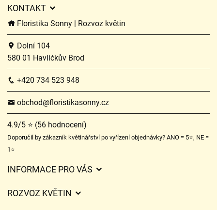
KONTAKT
Floristika Sonny | Rozvoz květin
Dolní 104
580 01 Havlíčkův Brod
+420 734 523 948
obchod@floristikasonny.cz
4.9/5 ⭐ (56 hodnocení)
Doporučil by zákazník květinářství po vyřízení objednávky? ANO = 5⭐, NE =
1⭐
INFORMACE PRO VÁS
Obchodní podmínky
ROZVOZ KVĚTIN
Služby
Ceny za doručení
Certifikáty