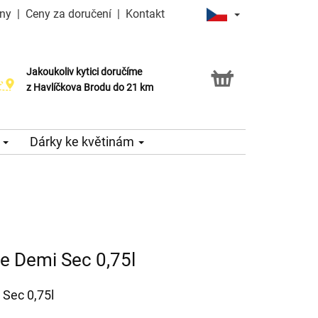
iny
|
Ceny za doručení
|
Kontakt
Jakoukoliv kytici doručíme
Možnost vyzvednout v naší květince
z Havlíčkova Brodu do 21 km
e
Dárky ke květinám
e Demi Sec 0,75l
Sec 0,75l