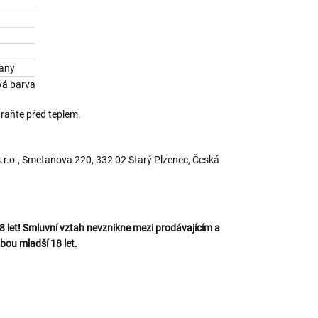
tany
vá barva
hraňte před teplem.
.o., Smetanova 220, 332 02 Starý Plzenec, Česká
let! Smluvní vztah nevznikne mezi prodávajícím a
bou mladší 18 let.