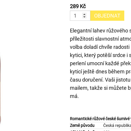
289 Kč
OBJEDNAT
Elegantní lahev růžového
příležitosti slavnostní at
volba doladí chvíle radosti
kytici, který potěší srdce 
perlení umocní každé přek
kyticí ještě dnes během p
času doručení. Vaši jistot
mailem, takže si můžete bý
má.
Romantické růžové české šumivé 
Země původu
Česká republik