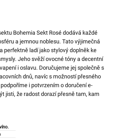
 sektu Bohemia Sekt Rosé dodává každé
mosféru a jemnou noblesu. Tato výjimečná
 a perfektně ladí jako stylový doplněk ke
i smysly. Jeho svěží ovocné tóny a decentní
vapení i oslavu. Doručujeme jej společně s
racovních dnů, navíc s možností přesného
u podpoříme i potvrzením o doručení e-
t jisti, že radost dorazí přesně tam, kam
víno.
a