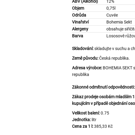
ABV (Alkohol)
12%
Objem
0,75l
Odrůda
Cuvée
Vinařství
Bohemia Sekt
Alergeny
obsahuje siřiči
Barva
Lososově růžo
Skladování:
skladujte v suchu a c
Země původu:
Česká republika.
Adresa výrobce:
BOHEMIA SEKT s.r
republika
Zákonné odmítnutí odpovědnosti:
Zákaz prodeje osobám mladším 18 
kupujícím v případě objednání oso
Velikost balení:
0.75
Jednotka:
litr
Cena za 1 l:
385,33 Kč