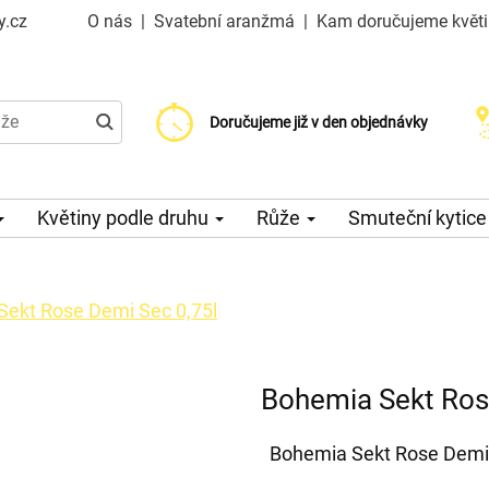
y.cz
O nás
|
Svatební aranžmá
|
Kam doručujeme květ
Doručujeme již od 99 Kč
Doručujeme již v den objednávky
Možný výběr času a dne doručení
Květiny podle druhu
Růže
Smuteční kytic
ekt Rose Demi Sec 0,75l
Bohemia Sekt Ros
Bohemia Sekt Rose Demi 