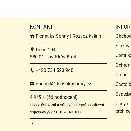
KONTAKT
INFOR
Floristika Sonny | Rozvoz květin
Obchod
Služby
Dolní 104
Certifik
580 01 Havlíčkův Brod
Ochran
+420 734 523 948
O nás
obchod@floristikasonny.cz
Často k
Svateb
4.9/5 ⭐ (56 hodnocení)
Časy do
Doporučil by zákazník květinářství po vyřízení
přehled
objednávky? ANO = 5⭐, NE = 1⭐