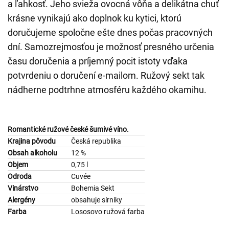
a ľahkosť. Jeho svieža ovocná vôňa a delikátna chuť
krásne vynikajú ako doplnok ku kytici, ktorú
doručujeme spoločne ešte dnes počas pracovných
dní. Samozrejmosťou je možnosť presného určenia
času doručenia a príjemný pocit istoty vďaka
potvrdeniu o doručení e-mailom. Ružový sekt tak
nádherne podtrhne atmosféru každého okamihu.
Romantické ružové české šumivé víno.
Krajina pôvodu
Česká republika
Obsah alkoholu
12 %
Objem
0,75 l
Odroda
Cuvée
Vinárstvo
Bohemia Sekt
Alergény
obsahuje sírniky
Farba
Lososovo ružová farba