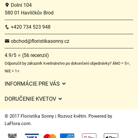
Dolní 104
580 01 Havlíčkův Brod
+420 734 523 948
obchod@floristikasonny.cz
4.9/5 ⭐ (56 recenzií)
Odporučil by zákazník kvetinárstvo po dokončení objednávky? ÁNO = 5⭐,
NIE = 1⭐
INFORMÁCIE PRE VÁS
Všeobecné obchodné podmienky
DORUČENIE KVETOV
Ochrana osobných údajov
Poplatky za doručenie
Časy doručenia kvetov – prehľad možností
© 2017 Floristika Sonny | Rozvoz květin. Powered by
Kam doručujeme kvety
LaFlora.com
.
Súbory cookie