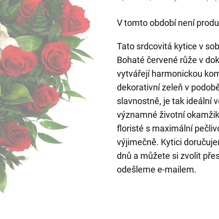
V tomto období není produ
Tato srdcovitá kytice v so
Bohaté červené růže v dok
vytvářejí harmonickou komp
dekorativní zeleň v podob
slavnostně, je tak ideální 
významné životní okamžiky
floristé s maximální pečli
výjimečně. Kytici doruču
dnů a můžete si zvolit pře
odešleme e-mailem.