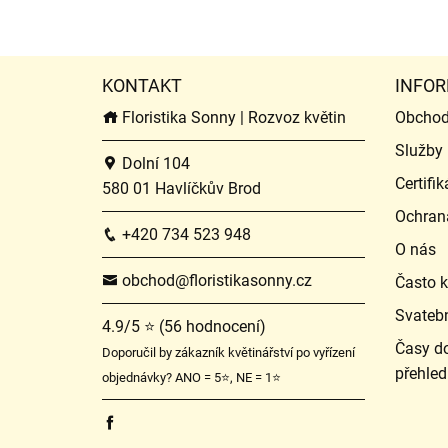
KONTAKT
INFOR
Floristika Sonny | Rozvoz květin
Obchod
Služby
Dolní 104
Certifik
580 01 Havlíčkův Brod
Ochran
+420 734 523 948
O nás
obchod@floristikasonny.cz
Často k
Svateb
4.9/5 ⭐ (56 hodnocení)
Časy do
Doporučil by zákazník květinářství po vyřízení
přehled
objednávky? ANO = 5⭐, NE = 1⭐