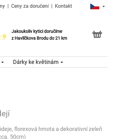
iny
|
Ceny za doručení
|
Kontakt
Jakoukoliv kytici doručíme
Možnost vyzvednout v naší květince
z Havlíčkova Brodu do 21 km
e
Dárky ke květinám
ejí
hideje, florexová hmota a dekorativní zeleň
(cca. 50cm)