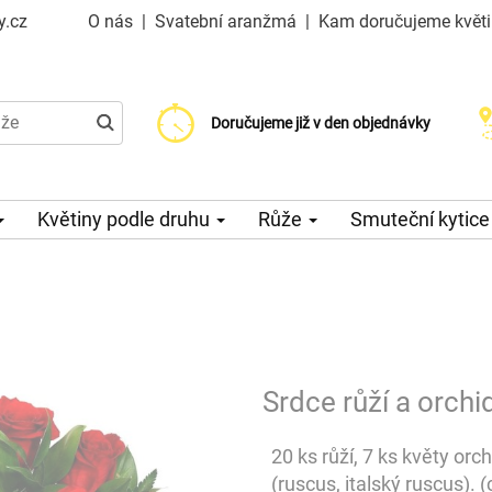
y.cz
O nás
|
Svatební aranžmá
|
Kam doručujeme květ
Doručujeme již od 99 Kč
Doručujeme již v den objednávky
Možný výběr času a dne doručení
Květiny podle druhu
Růže
Smuteční kytic
Srdce růží a orchid
20 ks růží, 7 ks květy orc
(ruscus, italský ruscus). 