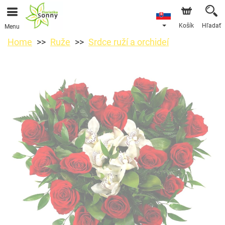
Košík
Hľadať
Menu
Home
Ruže
Srdce ruží a orchideí