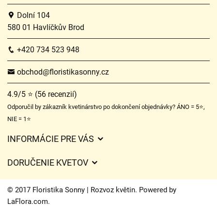
Dolní 104
580 01 Havlíčkův Brod
+420 734 523 948
obchod@floristikasonny.cz
4.9/5 ⭐ (56 recenzií)
Odporučil by zákazník kvetinárstvo po dokončení objednávky? ÁNO = 5⭐,
NIE = 1⭐
INFORMÁCIE PRE VÁS
Všeobecné obchodné podmienky
DORUČENIE KVETOV
Ochrana osobných údajov
Poplatky za doručenie
Časy doručenia kvetov – prehľad možností
© 2017 Floristika Sonny | Rozvoz květin. Powered by
Kam doručujeme kvety
LaFlora.com
.
Súbory cookie