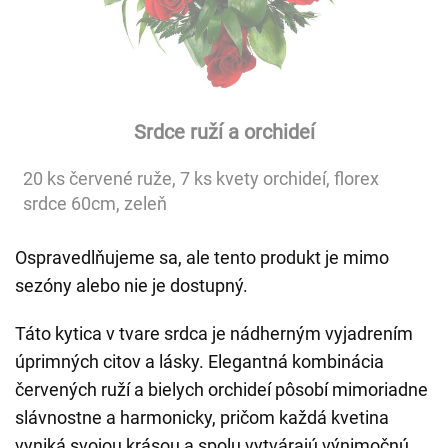
Srdce ruží a orchideí
20 ks červené ruže, 7 ks kvety orchideí, florex
srdce 60cm, zeleň
Ospravedlňujeme sa, ale tento produkt je mimo
sezóny alebo nie je dostupný.
Táto kytica v tvare srdca je nádherným vyjadrením
úprimných citov a lásky. Elegantná kombinácia
červených ruží a bielych orchideí pôsobí mimoriadne
slávnostne a harmonicky, pričom každá kvetina
vyniká svojou krásou a spolu vytvárajú výnimočnú,