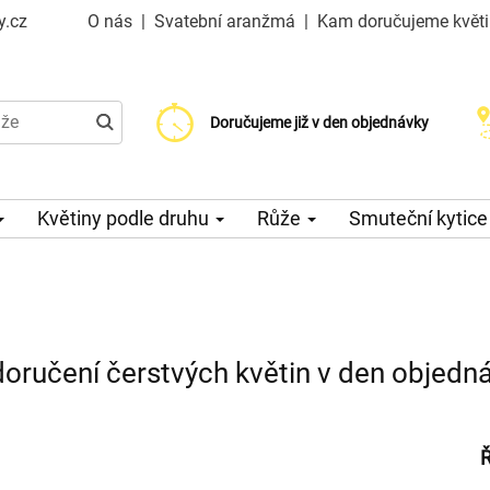
y.cz
O nás
|
Svatební aranžmá
|
Kam doručujeme květ
Doručujeme již od 99 Kč
Doručujeme již v den objednávky
Možný výběr času a dne doručení
Květiny podle druhu
Růže
Smuteční kytic
 doručení čerstvých květin v den objedn
Ř