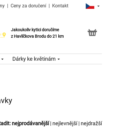
iny
|
Ceny za doručení
|
Kontakt
Jakoukoliv kytici doručíme
Možnost vyzvednout v naší květince
z Havlíčkova Brodu do 21 km
e
Dárky ke květinám
ávky
adit:
nejprodávanější
|
nejlevnější
|
nejdražší